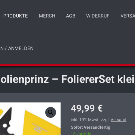
PRODUKTE
MERCH
AGB
WIDERRUF
VERSA
N / ANMELDEN
olienprinz – FoliererSet kle
49,99
€
inkl. 19% Mwst.
zzgl.
Versand
Sofort Versandfertig
16 vorrätig